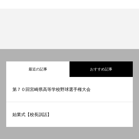
最近の記事
おすすめ記事
第７０回宮崎県高等学校野球選手権大会
フクコウの学び
始業式【校長訓話】
フクコウのひとびと