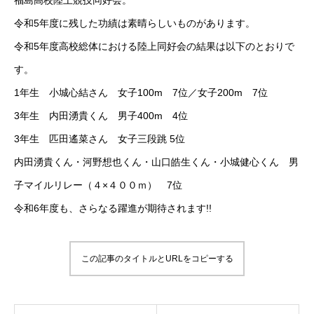
福島高校陸上競技同好会。
令和5年度に残した功績は素晴らしいものがあります。
令和5年度高校総体における陸上同好会の結果は以下のとおりで
す。
1年生 小城心結さん 女子100m 7位／女子200m 7位
3年生 内田湧貴くん 男子400m 4位
3年生 匹田遙菜さん 女子三段跳 5位
内田湧貴くん・河野想也くん・山口皓生くん・小城健心くん 男
子マイルリレー（４×４００ｍ） 7位
令和6年度も、さらなる躍進が期待されます!!
この記事のタイトルとURLをコピーする