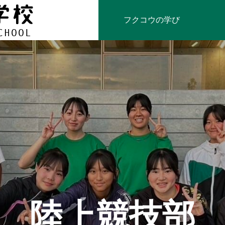
フクコウの学び
陸上競技部