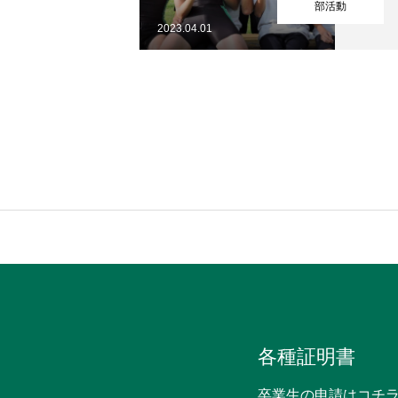
部活動
フクコウへのサポート
2023.04.01
フクコウの歴史
オープンスクール
各種証明書
卒業生の申請はコチ