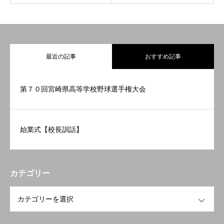
フクコウの学び
最近の記事
おすすめ記事
フクコウのひとびと
フクコウの生活
第７０回宮崎県高等学校野球選手権大会
フクコウへのサポート
始業式【校長訓話】
フクコウの歴史
オープンスクール
カテゴリー
OPEN