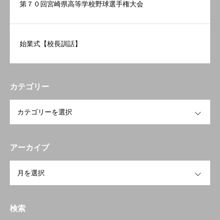
第７０回宮崎県高等学校野球選手権大会
始業式【校長訓話】
カテゴリー
フクコウの学び
OPEN
フクコウのひとびと
アーカイブ
フクコウの生活
OPEN
フクコウへのサポート
フクコウの歴史
検索