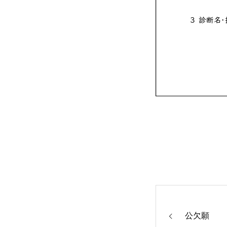
フクコウの学び
フクコウのひとびと
フクコウの生活
公欠願