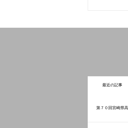
フクコウへのサポート
フクコウの歴史
オープンスクール
最近の記事
第７０回宮崎県