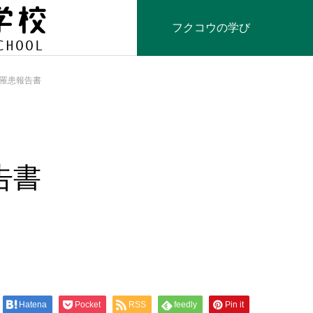
フクコウの学び
罹患報告書
告書
Hatena
Pocket
RSS
feedly
Pin it