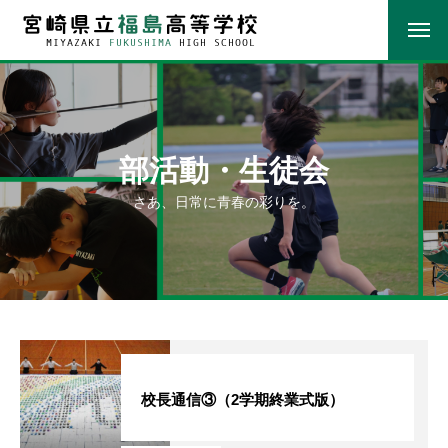
部活動・生徒会
さあ、日常に青春の彩りを。
校長通信③（2学期終業式版）