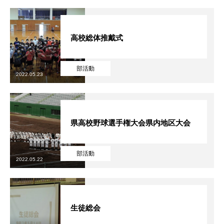
高校総体推戴式
部活動
フクコウの学び
2022.05.23
フクコウのひとびと
フクコウの生活
県高校野球選手権大会県内地区大会
フクコウへのサポート
部活動
2022.05.22
フクコウの歴史
オープンスクール
生徒総会