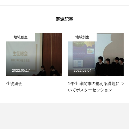
関連記事
フクコウの学び
フクコウのひとびと
地域創生
地域創生
フクコウの生活
フクコウへのサポート
2022.05.17
2022.02.04
フクコウの歴史
生徒総会
1年生 串間市の抱える課題につ
オープンスクール
いてポスターセッション